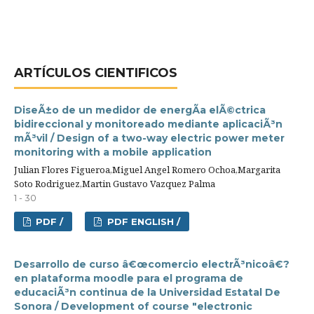
ARTÍCULOS CIENTIFICOS
DiseÃ±o de un medidor de energÃ­a elÃ©ctrica
bidireccional y monitoreado mediante aplicaciÃ³n
mÃ³vil / Design of a two-way electric power meter
monitoring with a mobile application
Julian Flores Figueroa,Miguel Angel Romero Ochoa,Margarita
Soto Rodriguez,Martin Gustavo Vazquez Palma
1 - 30
PDF /
PDF ENGLISH /
Desarrollo de curso â€œcomercio electrÃ³nicoâ€?
en plataforma moodle para el programa de
educaciÃ³n continua de la Universidad Estatal De
Sonora / Development of course "electronic