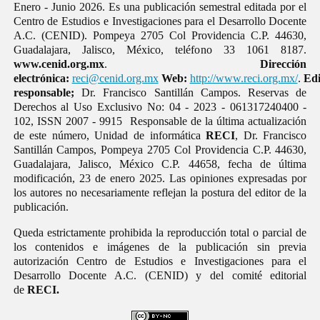
Enero - Junio 2026. Es una publicación semestral editada por el
Centro de Estudios e Investigaciones para el Desarrollo Docente
A.C. (CENID). Pompeya 2705 Col Providencia C.P. 44630,
Guadalajara, Jalisco, México, teléfono 33 1061 8187.
www.cenid.org.mx
.
Dirección
electrónica:
reci@cenid.org.mx
Web:
http://www.reci.org.mx/
.
Edi
responsable;
Dr. Francisco Santillán Campos. Reservas de
Derechos al Uso Exclusivo No: 04 - 2023 - 061317240400 -
102, ISSN 2007 - 9915 Responsable de la última actualización
de este número, Unidad de informática
RECI
, Dr. Francisco
Santillán Campos, Pompeya 2705 Col Providencia C.P. 44630,
Guadalajara, Jalisco, México C.P. 44658, fecha de última
modificación, 23 de enero 2025. Las opiniones expresadas por
los autores no necesariamente reflejan la postura del editor de la
publicación.
Queda estrictamente prohibida la reproducción total o parcial de
los contenidos e imágenes de la publicación sin previa
autorización Centro de Estudios e Investigaciones para el
Desarrollo Docente A.C. (CENID) y del comité editorial
de
RECI.