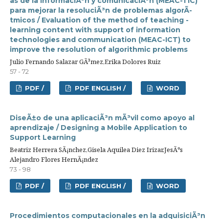
as de la informaciÃ³n y comunicaciÃ³n (MEAC-TIC)
para mejorar la resoluciÃ³n de problemas algorÃ­
tmicos / Evaluation of the method of teaching -
learning content with support of information
technologies and communication (MEAC-ICT) to
improve the resolution of algorithmic problems
Julio Fernando Salazar GÃ³mez,Erika Dolores Ruiz
57 - 72
PDF /
PDF ENGLISH /
WORD
DiseÃ±o de una aplicaciÃ³n mÃ³vil como apoyo al
aprendizaje / Designing a Mobile Application to
Support Learning
Beatriz Herrera SÃ¡nchez,Gisela Aquilea Diez Irizar,JesÃºs
Alejandro Flores HernÃ¡ndez
73 - 98
PDF /
PDF ENGLISH /
WORD
Procedimientos computacionales en la adquisiciÃ³n