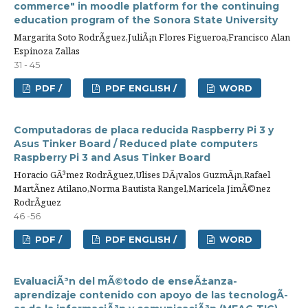
commerce" in moodle platform for the continuing
education program of the Sonora State University
Margarita Soto RodrÃ­guez,JuliÃ¡n Flores Figueroa,Francisco Alan
Espinoza Zallas
31 - 45
PDF /
PDF ENGLISH /
WORD
Computadoras de placa reducida Raspberry Pi 3 y
Asus Tinker Board / Reduced plate computers
Raspberry Pi 3 and Asus Tinker Board
Horacio GÃ³mez RodrÃ­guez,Ulises DÃ¡valos GuzmÃ¡n,Rafael
MartÃ­nez Atilano,Norma Bautista Rangel,Maricela JimÃ©nez
RodrÃ­guez
46 -56
PDF /
PDF ENGLISH /
WORD
EvaluaciÃ³n del mÃ©todo de enseÃ±anza-
aprendizaje contenido con apoyo de las tecnologÃ­