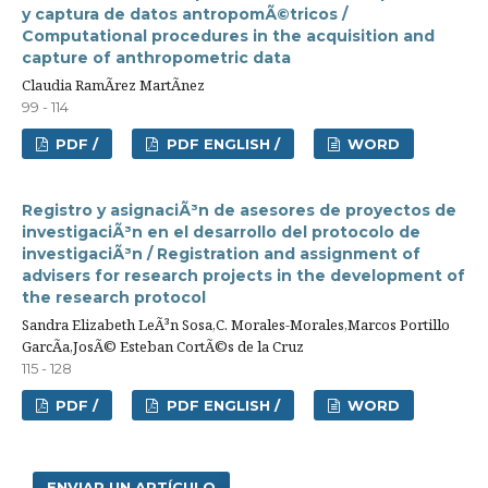
y captura de datos antropomÃ©tricos /
Computational procedures in the acquisition and
capture of anthropometric data
Claudia RamÃ­rez MartÃ­nez
99 - 114
PDF /
PDF ENGLISH /
WORD
Registro y asignaciÃ³n de asesores de proyectos de
investigaciÃ³n en el desarrollo del protocolo de
investigaciÃ³n / Registration and assignment of
advisers for research projects in the development of
the research protocol
Sandra Elizabeth LeÃ³n Sosa,C. Morales-Morales,Marcos Portillo
GarcÃ­a,JosÃ© Esteban CortÃ©s de la Cruz
115 - 128
PDF /
PDF ENGLISH /
WORD
ENVIAR UN ARTÍCULO