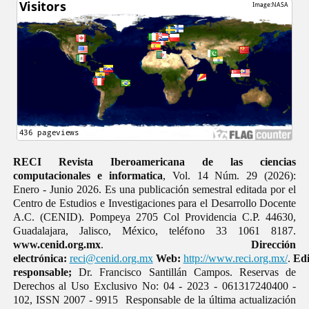
RECI Revista Iberoamericana de las ciencias
computacionales e informatica
, Vol. 14 Núm. 29 (2026):
Enero - Junio 2026. Es una publicación semestral editada por el
Centro de Estudios e Investigaciones para el Desarrollo Docente
A.C. (CENID). Pompeya 2705 Col Providencia C.P. 44630,
Guadalajara, Jalisco, México, teléfono 33 1061 8187.
www.cenid.org.mx
.
Dirección
electrónica:
reci@cenid.org.mx
Web:
http://www.reci.org.mx/
.
Edi
responsable;
Dr. Francisco Santillán Campos. Reservas de
Derechos al Uso Exclusivo No: 04 - 2023 - 061317240400 -
102, ISSN 2007 - 9915 Responsable de la última actualización