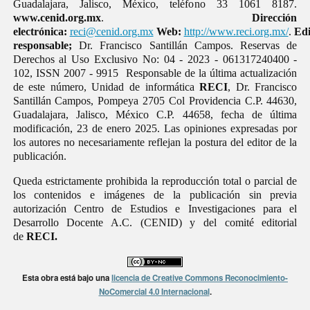
Guadalajara, Jalisco, México, teléfono 33 1061 8187.
www.cenid.org.mx
.
Dirección
electrónica:
reci@cenid.org.mx
Web:
http://www.reci.org.mx/
.
Edi
responsable;
Dr. Francisco Santillán Campos. Reservas de
Derechos al Uso Exclusivo No: 04 - 2023 - 061317240400 -
102, ISSN 2007 - 9915 Responsable de la última actualización
de este número, Unidad de informática
RECI
, Dr. Francisco
Santillán Campos, Pompeya 2705 Col Providencia C.P. 44630,
Guadalajara, Jalisco, México C.P. 44658, fecha de última
modificación, 23 de enero 2025. Las opiniones expresadas por
los autores no necesariamente reflejan la postura del editor de la
publicación.
Queda estrictamente prohibida la reproducción total o parcial de
los contenidos e imágenes de la publicación sin previa
autorización Centro de Estudios e Investigaciones para el
Desarrollo Docente A.C. (CENID) y del comité editorial
de
RECI.
Esta obra está bajo una
licencia de Creative Commons Reconocimiento-
NoComercial 4.0 Internacional
.