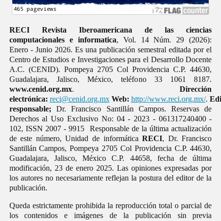
RECI Revista Iberoamericana de las ciencias
computacionales e informatica
, Vol. 14 Núm. 29 (2026):
Enero - Junio 2026. Es una publicación semestral editada por el
Centro de Estudios e Investigaciones para el Desarrollo Docente
A.C. (CENID). Pompeya 2705 Col Providencia C.P. 44630,
Guadalajara, Jalisco, México, teléfono 33 1061 8187.
www.cenid.org.mx
.
Dirección
electrónica:
reci@cenid.org.mx
Web:
http://www.reci.org.mx/
.
Edi
responsable;
Dr. Francisco Santillán Campos. Reservas de
Derechos al Uso Exclusivo No: 04 - 2023 - 061317240400 -
102, ISSN 2007 - 9915 Responsable de la última actualización
de este número, Unidad de informática
RECI
, Dr. Francisco
Santillán Campos, Pompeya 2705 Col Providencia C.P. 44630,
Guadalajara, Jalisco, México C.P. 44658, fecha de última
modificación, 23 de enero 2025. Las opiniones expresadas por
los autores no necesariamente reflejan la postura del editor de la
publicación.
Queda estrictamente prohibida la reproducción total o parcial de
los contenidos e imágenes de la publicación sin previa