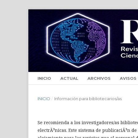
INICIO
ACTUAL
ARCHIVOS
AVISOS
INICIO
/
Información para bibliotecarios/as
Se recomienda a los investigadores/as bibliotec
electrÃ³nicas. Este sistema de publicaciÃ³n de
alojamiento para las revistas que el personal