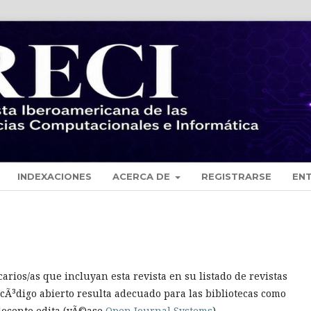
INDEXACIONES
ACERCA DE
REGISTRARSE
EN
arios/as que incluyan esta revista en su listado de revistas
 cÃ³digo abierto resulta adecuado para las bibliotecas como
 docente edita (vÃ©ase
Open Journal Systems
).