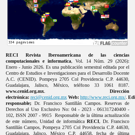
RECI Revista Iberoamericana de las ciencias
computacionales e informatica
, Vol. 14 Núm. 29 (2026):
Enero - Junio 2026. Es una publicación semestral editada por el
Centro de Estudios e Investigaciones para el Desarrollo Docente
A.C. (CENID). Pompeya 2705 Col Providencia C.P. 44630,
Guadalajara, Jalisco, México, teléfono 33 1061 8187.
www.cenid.org.mx
.
Dirección
electrónica:
reci@cenid.org.mx
Web:
http://www.reci.org.mx/
.
Edi
responsable;
Dr. Francisco Santillán Campos. Reservas de
Derechos al Uso Exclusivo No: 04 - 2023 - 061317240400 -
102, ISSN 2007 - 9915 Responsable de la última actualización
de este número, Unidad de informática
RECI
, Dr. Francisco
Santillán Campos, Pompeya 2705 Col Providencia C.P. 44630,
Guadalajara, Jalisco, México C.P. 44658, fecha de última