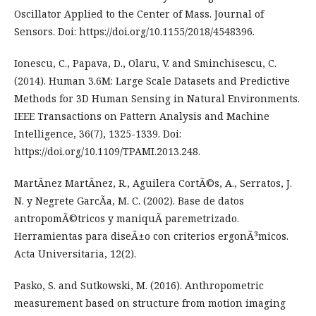
Oscillator Applied to the Center of Mass. Journal of
Sensors. Doi: https://doi.org/10.1155/2018/4548396.
Ionescu, C., Papava, D., Olaru, V. and Sminchisescu, C.
(2014). Human 3.6M: Large Scale Datasets and Predictive
Methods for 3D Human Sensing in Natural Environments.
IEEE Transactions on Pattern Analysis and Machine
Intelligence, 36(7), 1325-1339. Doi:
https://doi.org/10.1109/TPAMI.2013.248.
MartÃ­nez MartÃ­nez, R., Aguilera CortÃ©s, A., Serratos, J.
N. y Negrete GarcÃ­a, M. C. (2002). Base de datos
antropomÃ©tricos y maniquÃ­ paremetrizado.
Herramientas para diseÃ±o con criterios ergonÃ³micos.
Acta Universitaria, 12(2).
Pasko, S. and Sutkowski, M. (2016). Anthropometric
measurement based on structure from motion imaging