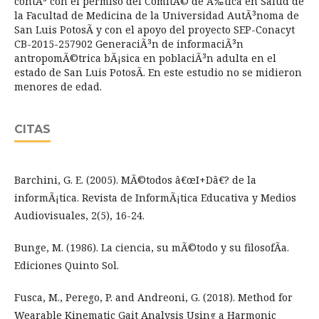
contÃ³ con el permiso del ComitÃ© de Ã‰tica en Salud de
la Facultad de Medicina de la Universidad AutÃ³noma de
San Luis PotosÃ­ y con el apoyo del proyecto SEP-Conacyt
CB-2015-257902 GeneraciÃ³n de informaciÃ³n
antropomÃ©trica bÃ¡sica en poblaciÃ³n adulta en el
estado de San Luis PotosÃ­. En este estudio no se midieron
menores de edad.
CITAS
Barchini, G. E. (2005). MÃ©todos â€œI+Dâ€? de la
informÃ¡tica. Revista de InformÃ¡tica Educativa y Medios
Audiovisuales, 2(5), 16-24.
Bunge, M. (1986). La ciencia, su mÃ©todo y su filosofÃ­a.
Ediciones Quinto Sol.
Fusca, M., Perego, P. and Andreoni, G. (2018). Method for
Wearable Kinematic Gait Analysis Using a Harmonic