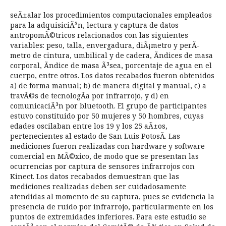
seÃ±alar los procedimientos computacionales empleados
para la adquisiciÃ³n, lectura y captura de datos
antropomÃ©tricos relacionados con las siguientes
variables: peso, talla, envergadura, diÃ¡metro y perÃ­
metro de cintura, umbilical y de cadera, Ã­ndices de masa
corporal, Ã­ndice de masa Ã³sea, porcentaje de agua en el
cuerpo, entre otros. Los datos recabados fueron obtenidos
a) de forma manual; b) de manera digital y manual, c) a
travÃ©s de tecnologÃ­a por infrarrojo, y d) en
comunicaciÃ³n por bluetooth. El grupo de participantes
estuvo constituido por 50 mujeres y 50 hombres, cuyas
edades oscilaban entre los 19 y los 25 aÃ±os,
pertenecientes al estado de San Luis PotosÃ­. Las
mediciones fueron realizadas con hardware y software
comercial en MÃ©xico, de modo que se presentan las
ocurrencias por captura de sensores infrarrojos con
Kinect. Los datos recabados demuestran que las
mediciones realizadas deben ser cuidadosamente
atendidas al momento de su captura, pues se evidencia la
presencia de ruido por infrarrojo, particularmente en los
puntos de extremidades inferiores. Para este estudio se