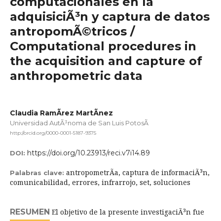
computacionales en la
adquisiciÃ³n y captura de datos
antropomÃ©tricos /
Computational procedures in
the acquisition and capture of
anthropometric data
Claudia RamÃ­rez MartÃ­nez
Universidad AutÃ³noma de San Luis PotosÃ­
http://orcid.org/0000-0001-5187-9375
https://doi.org/10.23913/reci.v7i14.89
DOI:
antropometrÃ­a, captura de informaciÃ³n,
Palabras clave:
comunicabilidad, errores, infrarrojo, set, soluciones
RESUMEN
El objetivo de la presente investigaciÃ³n fue