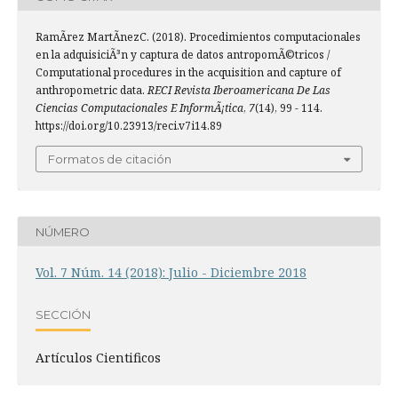
RamÃ­rez MartÃ­nezC. (2018). Procedimientos computacionales
en la adquisiciÃ³n y captura de datos antropomÃ©tricos /
Computational procedures in the acquisition and capture of
anthropometric data.
RECI Revista Iberoamericana De Las
Ciencias Computacionales E InformÃ¡tica
,
7
(14), 99 - 114.
https://doi.org/10.23913/reci.v7i14.89
Formatos de citación
NÚMERO
Vol. 7 Núm. 14 (2018): Julio - Diciembre 2018
SECCIÓN
Artículos Cientificos