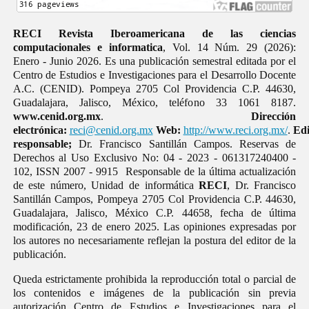
RECI Revista Iberoamericana de las ciencias
computacionales e informatica
, Vol. 14 Núm. 29 (2026):
Enero - Junio 2026. Es una publicación semestral editada por el
Centro de Estudios e Investigaciones para el Desarrollo Docente
A.C. (CENID). Pompeya 2705 Col Providencia C.P. 44630,
Guadalajara, Jalisco, México, teléfono 33 1061 8187.
www.cenid.org.mx
.
Dirección
electrónica:
reci@cenid.org.mx
Web:
http://www.reci.org.mx/
.
Edi
responsable;
Dr. Francisco Santillán Campos. Reservas de
Derechos al Uso Exclusivo No: 04 - 2023 - 061317240400 -
102, ISSN 2007 - 9915 Responsable de la última actualización
de este número, Unidad de informática
RECI
, Dr. Francisco
Santillán Campos, Pompeya 2705 Col Providencia C.P. 44630,
Guadalajara, Jalisco, México C.P. 44658, fecha de última
modificación, 23 de enero 2025. Las opiniones expresadas por
los autores no necesariamente reflejan la postura del editor de la
publicación.
Queda estrictamente prohibida la reproducción total o parcial de
los contenidos e imágenes de la publicación sin previa
autorización Centro de Estudios e Investigaciones para el