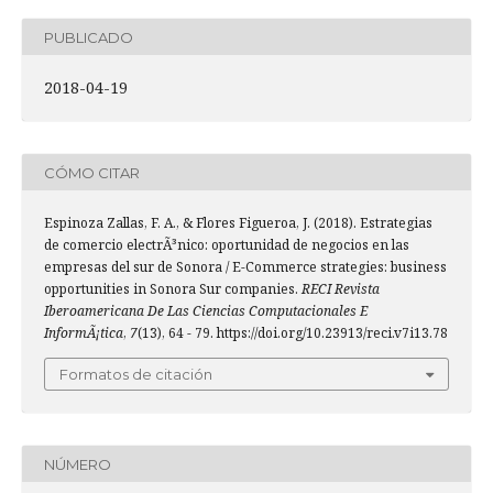
PUBLICADO
2018-04-19
CÓMO CITAR
Espinoza Zallas, F. A., & Flores Figueroa, J. (2018). Estrategias
de comercio electrÃ³nico: oportunidad de negocios en las
empresas del sur de Sonora / E-Commerce strategies: business
opportunities in Sonora Sur companies.
RECI Revista
Iberoamericana De Las Ciencias Computacionales E
InformÃ¡tica
,
7
(13), 64 - 79. https://doi.org/10.23913/reci.v7i13.78
Formatos de citación
NÚMERO