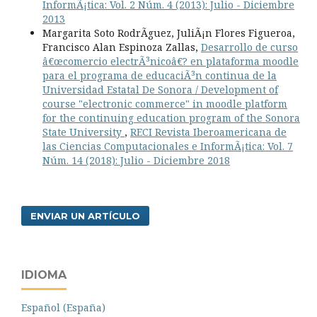
InformÃ¡tica: Vol. 2 Núm. 4 (2013): Julio - Diciembre
2013
Margarita Soto RodrÃ­guez, JuliÃ¡n Flores Figueroa,
Francisco Alan Espinoza Zallas,
Desarrollo de curso
â€œcomercio electrÃ³nicoâ€? en plataforma moodle
para el programa de educaciÃ³n continua de la
Universidad Estatal De Sonora / Development of
course "electronic commerce" in moodle platform
for the continuing education program of the Sonora
State University
,
RECI Revista Iberoamericana de
las Ciencias Computacionales e InformÃ¡tica: Vol. 7
Núm. 14 (2018): Julio - Diciembre 2018
ENVIAR UN ARTÍCULO
IDIOMA
Español (España)