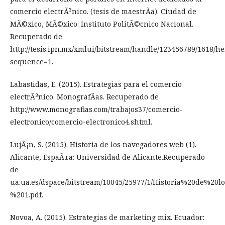
comercio electrÃ³nico. (tesis de maestrÃ­a). Ciudad de
MÃ©xico, MÃ©xico: Instituto PolitÃ©cnico Nacional.
Recuperado de
http://tesis.ipn.mx/xmlui/bitstream/handle/123456789/1618/h
sequence=1.
Labastidas, E. (2015). Estrategias para el comercio
electrÃ³nico. MonografÃ­as. Recuperado de
http://www.monografias.com/trabajos37/comercio-
electronico/comercio-electronico4.shtml.
LujÃ¡n, S. (2015). Historia de los navegadores web (1).
Alicante, EspaÃ±a: Universidad de Alicante.Recuperado
de
ua.ua.es/dspace/bitstream/10045/25977/1/Historia%20de%20
%201.pdf.
Novoa, A. (2015). Estrategias de marketing mix. Ecuador: