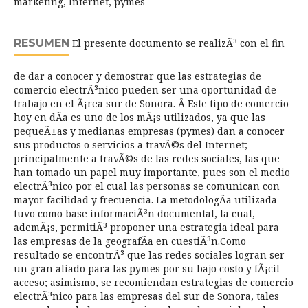
marketing, Internet, pymes
RESUMEN
El presente documento se realizÃ³ con el fin
de dar a conocer y demostrar que las estrategias de
comercio electrÃ³nico pueden ser una oportunidad de
trabajo en el Ã¡rea sur de Sonora. Â Este tipo de comercio
hoy en dÃ­a es uno de los mÃ¡s utilizados, ya que las
pequeÃ±as y medianas empresas (pymes) dan a conocer
sus productos o servicios a travÃ©s del Internet;
principalmente a travÃ©s de las redes sociales, las que
han tomado un papel muy importante, pues son el medio
electrÃ³nico por el cual las personas se comunican con
mayor facilidad y frecuencia. La metodologÃ­a utilizada
tuvo como base informaciÃ³n documental, la cual,
ademÃ¡s, permitiÃ³ proponer una estrategia ideal para
las empresas de la geografÃ­a en cuestiÃ³n.Como
resultado se encontrÃ³ que las redes sociales logran ser
un gran aliado para las pymes por su bajo costo y fÃ¡cil
acceso; asimismo, se recomiendan estrategias de comercio
electrÃ³nico para las empresas del sur de Sonora, tales