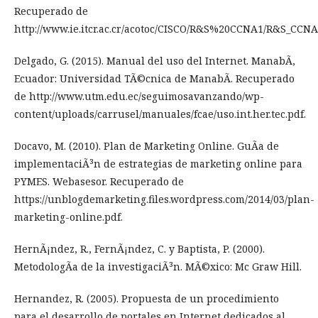
Recuperado de
http://www.ie.itcr.ac.cr/acotoc/CISCO/R&S%20CCNA1/R&S_C
Delgado, G. (2015). Manual del uso del Internet. ManabÃ­,
Ecuador: Universidad TÃ©cnica de ManabÃ­. Recuperado
de http://www.utm.edu.ec/seguimosavanzando/wp-
content/uploads/carrusel/manuales/fcae/uso.int.her.tec.pdf.
Docavo, M. (2010). Plan de Marketing Online. GuÃ­a de
implementaciÃ³n de estrategias de marketing online para
PYMES. Webasesor. Recuperado de
https://unblogdemarketing.files.wordpress.com/2014/03/plan-
marketing-online.pdf.
HernÃ¡ndez, R., FernÃ¡ndez, C. y Baptista, P. (2000).
MetodologÃ­a de la investigaciÃ³n. MÃ©xico: Mc Graw Hill.
Hernandez, R. (2005). Propuesta de un procedimiento
para el desarrollo de portales en Internet dedicados al