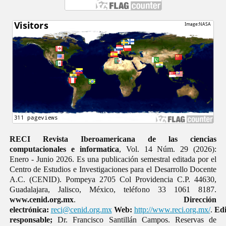
RECI Revista Iberoamericana de las ciencias
computacionales e informatica
, Vol. 14 Núm. 29 (2026):
Enero - Junio 2026. Es una publicación semestral editada por el
Centro de Estudios e Investigaciones para el Desarrollo Docente
A.C. (CENID). Pompeya 2705 Col Providencia C.P. 44630,
Guadalajara, Jalisco, México, teléfono 33 1061 8187.
www.cenid.org.mx
.
Dirección
electrónica:
reci@cenid.org.mx
Web:
http://www.reci.org.mx/
.
Edi
responsable;
Dr. Francisco Santillán Campos. Reservas de