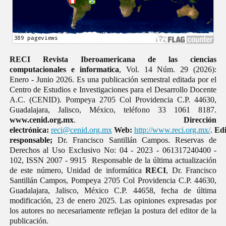
RECI Revista Iberoamericana de las ciencias
computacionales e informatica
, Vol. 14 Núm. 29 (2026):
Enero - Junio 2026. Es una publicación semestral editada por el
Centro de Estudios e Investigaciones para el Desarrollo Docente
A.C. (CENID). Pompeya 2705 Col Providencia C.P. 44630,
Guadalajara, Jalisco, México, teléfono 33 1061 8187.
www.cenid.org.mx
.
Dirección
electrónica:
reci@cenid.org.mx
Web:
http://www.reci.org.mx/
.
Edi
responsable;
Dr. Francisco Santillán Campos. Reservas de
Derechos al Uso Exclusivo No: 04 - 2023 - 061317240400 -
102, ISSN 2007 - 9915 Responsable de la última actualización
de este número, Unidad de informática
RECI
, Dr. Francisco
Santillán Campos, Pompeya 2705 Col Providencia C.P. 44630,
Guadalajara, Jalisco, México C.P. 44658, fecha de última
modificación, 23 de enero 2025. Las opiniones expresadas por
los autores no necesariamente reflejan la postura del editor de la
publicación.