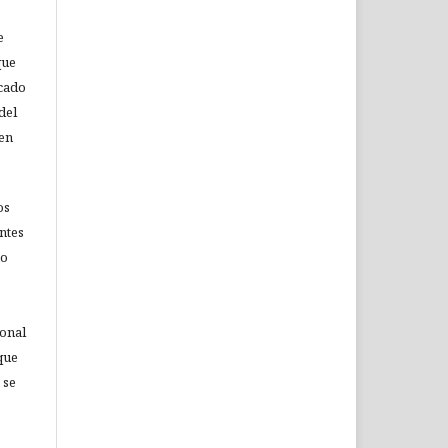
e
que
icado
del
 en
os
ntes
no
ional
que
 se