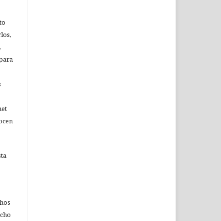
to
los,
,
 para
s
net
nocen
sta
chos
echo