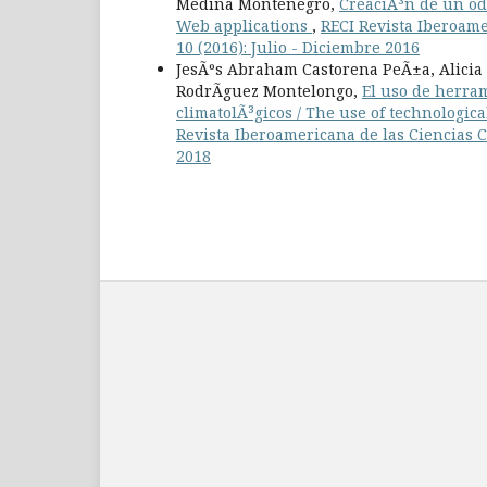
Medina Montenegro,
CreaciÃ³n de un od
Web applications
,
RECI Revista Iberoame
10 (2016): Julio - Diciembre 2016
JesÃºs Abraham Castorena PeÃ±a, Alicia 
RodrÃ­guez Montelongo,
El uso de herram
climatolÃ³gicos / The use of technologica
Revista Iberoamericana de las Ciencias C
2018