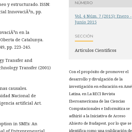
NÚMERO
eo y estructurado. ISSN:
cial InnovaciÃ³n, pp.
Vol. 4 Núm. 7 (2015): Enero -
Junio 2015
nnovaciÃ³n en la
SECCIÓN
 Oberta de Catalunya.
9, pp. 223-245.
Artículos Cientificos
ogy Transfer and
echnology Transfer (2001)
Con el propósito de promover el
desarrollo y divulgación de la
investigación en educación en Amé
anas causales.
Latina, en La RECI Revista
sidad Nacional de
Iberoamericana de las Ciencias
encia artificial Art.
Computacionales e Informática se
adhirió a la Iniciativa de Acceso
Abierto de Budapest, por lo que se
option in SMEs: An
identifica como una publicación de
nal of Entrepreneurial