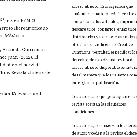
acceso abierto. Esto significa que
cualquier usuario puede leer el tex
olÃ³gica en PYMES
completo de los artículos, imprimir
ngreso Iberoamericano
descargarlos, copiarlos, enlazarlos
³n, MÃ©xico.
distribuirlos y usar los contenidos
otros fines. Las licencias Creative
na, Araneda Guirriman
Cummons, permiten especificar lo
ce Juan (2012). El
derechos de uso de una revista de
idad en el servicio
acceso abierto disponible en Inter
hile. Revista chilena de
de tal manera que los usuarios co
las reglas de publicación.
ayesian Networks and
Los autores/as que publiquen en e
revista aceptan las siguientes
condiciones:
Los autores/as conservan los dere
de autor y ceden a la revista el der