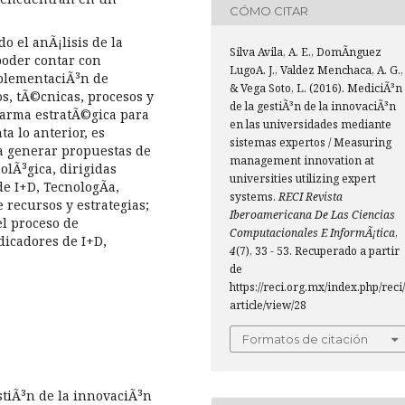
CÓMO CITAR
o el anÃ¡lisis de la
Silva Avila, A. E., DomÃ­nguez
poder contar con
LugoA. J., Valdez Menchaca, A. G.,
mplementaciÃ³n de
& Vega Soto, L. (2016). MediciÃ³n
s, tÃ©cnicas, procesos y
de la gestiÃ³n de la innovaciÃ³n
arma estratÃ©gica para
en las universidades mediante
 lo anterior, es
sistemas expertos / Measuring
ra generar propuestas de
management innovation at
olÃ³gica, dirigidas
universities utilizing expert
e I+D, TecnologÃ­a,
systems.
RECI Revista
recursos y estrategias;
Iberoamericana De Las Ciencias
el proceso de
Computacionales E InformÃ¡tica
,
dicadores de I+D,
4
(7), 33 - 53. Recuperado a partir
de
https://reci.org.mx/index.php/reci/
article/view/28
Formatos de citación
tiÃ³n de la innovaciÃ³n