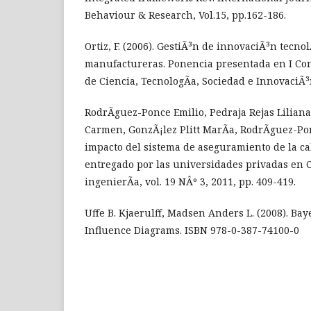
Behaviour & Research, Vol.15, pp.162-186.
Ortiz, F. (2006). GestiÃ³n de innovaciÃ³n tecn
manufactureras. Ponencia presentada en I Co
de Ciencia, TecnologÃ­a, Sociedad e InnovaciÃ
RodrÃ­guez-Ponce Emilio, Pedraja Rejas Lilia
Carmen, GonzÃ¡lez Plitt MarÃ­a, RodrÃ­guez-Pon
impacto del sistema de aseguramiento de la cal
entregado por las universidades privadas en C
ingenierÃ­a, vol. 19 NÂº 3, 2011, pp. 409-419.
Uffe B. Kjaerulff, Madsen Anders L. (2008). B
Influence Diagrams. ISBN 978-0-387-74100-0