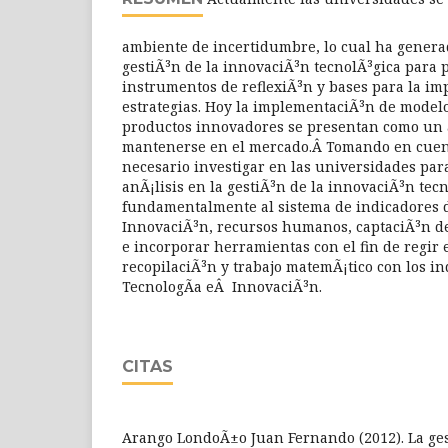
ambiente de incertidumbre, lo cual ha generad
gestiÃ³n de la innovaciÃ³n tecnolÃ³gica para 
instrumentos de reflexiÃ³n y bases para la i
estrategias. Hoy la implementaciÃ³n de modelo
productos innovadores se presentan como un 
mantenerse en el mercado.Â Tomando en cuenta
necesario investigar en las universidades pa
anÃ¡lisis en la gestiÃ³n de la innovaciÃ³n tecn
fundamentalmente al sistema de indicadores d
InnovaciÃ³n, recursos humanos, captaciÃ³n de 
e incorporar herramientas con el fin de regir 
recopilaciÃ³n y trabajo matemÃ¡tico con los in
TecnologÃ­a eÂ InnovaciÃ³n.
CITAS
Arango LondoÃ±o Juan Fernando (2012). La ges