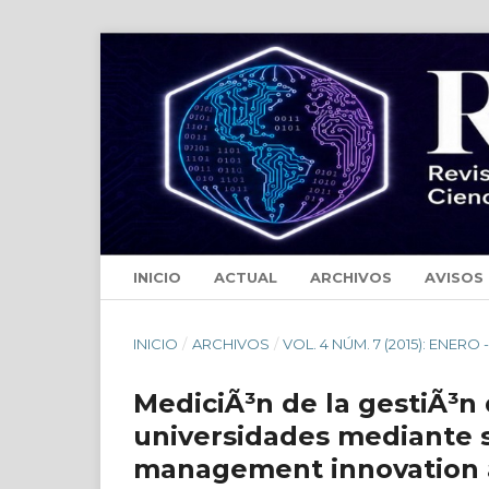
INICIO
ACTUAL
ARCHIVOS
AVISOS
INICIO
/
ARCHIVOS
/
VOL. 4 NÚM. 7 (2015): ENERO 
MediciÃ³n de la gestiÃ³n 
universidades mediante 
management innovation at