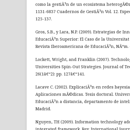
como la gestiÃ³n de un ecosistema heterogÃ©n
1131-6837 Cuadernos de GestiÃ³n Vol. 12. Espe
125-137.
Gros, S.B., y Lara, N.P. (2009). Estrategias de I
EducaciÃ³n Superior: El Caso de la Universitat
Revista Iberoamericana de EducaciÃ³n, NÃºm. 4
Lockett, Wright, and Franklin (2007). Technol
Universities Spin-Out Strategies. Journal of T
26(1â€“2): pp. 127â€“141.
Lacave C. (2002). ExplicaciÃ³n en redes bayesi
Aplicaciones mÃ©dicas. Tesis doctoral. Univer
EducaciÃ³n a distancia, departamento de intelig
Madrid.
Nguyen, TH (2009). Information technology ad
integrated framework. Rev. International Jour