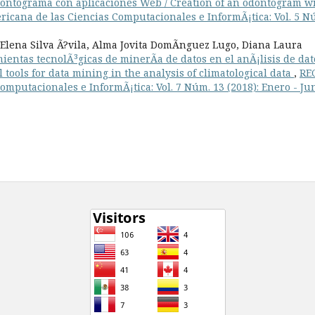
ontograma con aplicaciones Web / Creation of an odontogram w
ricana de las Ciencias Computacionales e InformÃ¡tica: Vol. 5 N
Elena Silva Ã?vila, Alma Jovita DomÃ­nguez Lugo, Diana Laura
ientas tecnolÃ³gicas de minerÃ­a de datos en el anÃ¡lisis de dat
l tools for data mining in the analysis of climatological data
,
RE
omputacionales e InformÃ¡tica: Vol. 7 Núm. 13 (2018): Enero - Ju