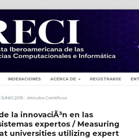
INDEXACIONES
ACERCA DE
REGISTRARSE
EN
- JUNIO 2015
/
Artículos Cientificos
de la innovaciÃ³n en las
sistemas expertos / Measuring
 universities utilizing expert