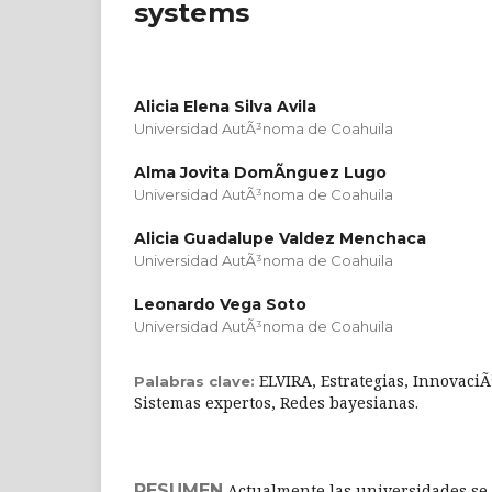
systems
Alicia Elena Silva Avila
Universidad AutÃ³noma de Coahuila
Alma Jovita DomÃ­nguez Lugo
Universidad AutÃ³noma de Coahuila
Alicia Guadalupe Valdez Menchaca
Universidad AutÃ³noma de Coahuila
Leonardo Vega Soto
Universidad AutÃ³noma de Coahuila
ELVIRA, Estrategias, InnovaciÃ
Palabras clave:
Sistemas expertos, Redes bayesianas.
RESUMEN
Actualmente las universidades se