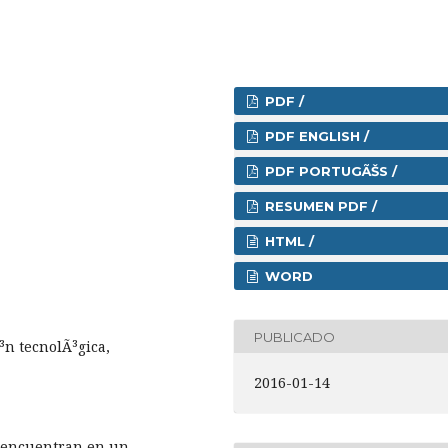
PDF /
PDF ENGLISH /
PDF PORTUGÃŠS /
RESUMEN PDF /
HTML /
WORD
PUBLICADO
³n tecnolÃ³gica,
2016-01-14
 encuentran en un