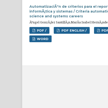
AutomatizaciÃ³n de criterios para el repor
informÃ¡tica y sistemas / Criteria automat
science and systems careers
Ã?ngel GonzÃ¡lez SantillÃ¡n,MarÃ­a Isabel HernÃ¡nd
PDF /
PDF ENGLISH /
PDF
WORD