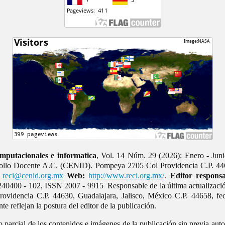
mputacionales e informatica
, Vol. 14 Núm. 29 (2026): Enero - Juni
rrollo Docente A.C. (CENID). Pompeya 2705 Col Providencia C.P. 446
reci@cenid.org.mx
Web:
http://www.reci.org.mx/
.
Editor responsa
40400 - 102, ISSN 2007 - 9915 Responsable de la última actualizaci
videncia C.P. 44630, Guadalajara, Jalisco, México C.P. 44658, fe
e reflejan la postura del editor de la publicación.
o parcial de los contenidos e imágenes de la publicación sin previa auto