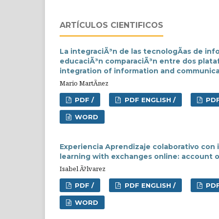
ARTÍCULOS CIENTIFICOS
La integraciÃ³n de las tecnologÃ­as de inf
educaciÃ³n comparaciÃ³n entre dos plata
integration of information and communica
Mario MartÃ­nez
PDF /
PDF ENGLISH /
PDF
WORD
Experiencia Aprendizaje colaborativo con i
learning with exchanges online: account 
Isabel Ã?lvarez
PDF /
PDF ENGLISH /
PDF
WORD