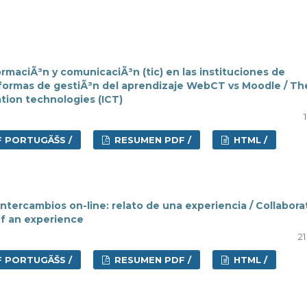
ormaciÃ³n y comunicaciÃ³n (tic) en las instituciones de
formas de gestiÃ³n del aprendizaje WebCT vs Moodle / Th
tion technologies (ICT)
 PORTUGÃŠS /
RESUMEN PDF /
HTML /
ntercambios on-line: relato de una experiencia / Collabora
of an experience
21
 PORTUGÃŠS /
RESUMEN PDF /
HTML /