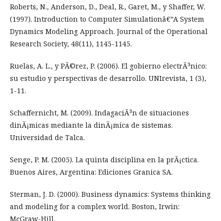
Roberts, N., Anderson, D., Deal, R., Garet, M., y Shaffer, W.
(1997). Introduction to Computer Simulationâ€”A System
Dynamics Modeling Approach. Journal of the Operational
Research Society, 48(11), 1145-1145.
Ruelas, A. L., y PÃ©rez, P. (2006). El gobierno electrÃ³nico:
su estudio y perspectivas de desarrollo. UNIrevista, 1 (3),
1-11.
Schaffernicht, M. (2009). IndagaciÃ³n de situaciones
dinÃ¡micas mediante la dinÃ¡mica de sistemas.
Universidad de Talca.
Senge, P. M. (2005). La quinta disciplina en la prÃ¡ctica.
Buenos Aires, Argentina: Ediciones Granica SA.
Sterman, J. D. (2000). Business dynamics: Systems thinking
and modeling for a complex world. Boston, Irwin:
McGraw-Hill.