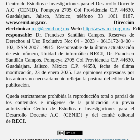
Centro de Estudios e Investigaciones para el Desarrollo Docente
A.C. (CENID). Pompeya 2705 Col Providencia C.P. 44630,
Guadalajara, Jalisco, México, teléfono 33 1061 8187.
www.cenid.org.mx
.
Dirección
electrónica:
reci@cenid.org.mx
Web:
http://www.reci.org.mx/
.
Edi
responsable;
Dr. Francisco Santillán Campos. Reservas de
Derechos al Uso Exclusivo No: 04 - 2023 - 061317240400 -
102, ISSN 2007 - 9915 Responsable de la última actualización
de este número, Unidad de informática
RECI
, Dr. Francisco
Santillán Campos, Pompeya 2705 Col Providencia C.P. 44630,
Guadalajara, Jalisco, México C.P. 44658, fecha de última
modificación, 23 de enero 2025. Las opiniones expresadas por
los autores no necesariamente reflejan la postura del editor de la
publicación.
Queda estrictamente prohibida la reproducción total o parcial de
los contenidos e imágenes de la publicación sin previa
autorización Centro de Estudios e Investigaciones para el
Desarrollo Docente A.C. (CENID) y del comité editorial
de
RECI.