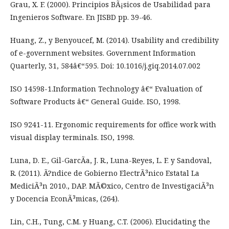
Grau, X. F. (2000). Principios BÃ¡sicos de Usabilidad para
Ingenieros Software. En JISBD pp. 39-46.
Huang, Z., y Benyoucef, M. (2014). Usability and credibility
of e-government websites. Government Information
Quarterly, 31, 584â€“595. Doi: 10.1016/j.giq.2014.07.002
ISO 14598-1.Information Technology â€“ Evaluation of
Software Products â€“ General Guide. ISO, 1998.
ISO 9241-11. Ergonomic requirements for office work with
visual display terminals. ISO, 1998.
Luna, D. E., Gil-GarcÃ­a, J. R., Luna-Reyes, L. F. y Sandoval,
R. (2011). Ã?ndice de Gobierno ElectrÃ³nico Estatal La
MediciÃ³n 2010., DAP. MÃ©xico, Centro de InvestigaciÃ³n
y Docencia EconÃ³micas, (264).
Lin, C.H., Tung, C.M. y Huang, C.T. (2006). Elucidating the