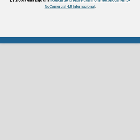
Esta obra está bajo una
licencia de Creative Commons Reconocimiento-
NoComercial 4.0 Internacional
.