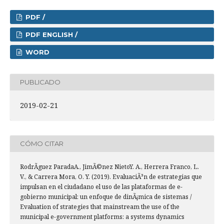
PDF /
PDF ENGLISH /
WORD
PUBLICADO
2019-02-21
CÓMO CITAR
RodrÃ­guez ParadaA., JimÃ©nez NietoY. A., Herrera Franco, L.
V., & Carrera Mora, O. Y. (2019). EvaluaciÃ³n de estrategias que
impulsan en el ciudadano el uso de las plataformas de e-
gobierno municipal: un enfoque de dinÃ¡mica de sistemas /
Evaluation of strategies that mainstream the use of the
municipal e-government platforms: a systems dynamics