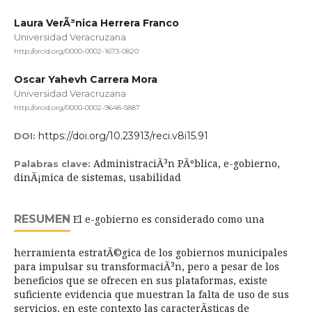
Laura VerÃ³nica Herrera Franco
Universidad Veracruzana
http://orcid.org/0000-0002-1673-0820
Oscar Yahevh Carrera Mora
Universidad Veracruzana
http://orcid.org/0000-0002-9648-5887
https://doi.org/10.23913/reci.v8i15.91
DOI:
AdministraciÃ³n PÃºblica, e-gobierno,
Palabras clave:
dinÃ¡mica de sistemas, usabilidad
RESUMEN
El e-gobierno es considerado como una
herramienta estratÃ©gica de los gobiernos municipales
para impulsar su transformaciÃ³n, pero a pesar de los
beneficios que se ofrecen en sus plataformas, existe
suficiente evidencia que muestran la falta de uso de sus
servicios, en este contexto las caracterÃ­sticas de