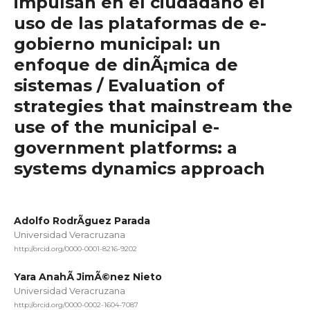
impulsan en el ciudadano el
uso de las plataformas de e-
gobierno municipal: un
enfoque de dinÃ¡mica de
sistemas / Evaluation of
strategies that mainstream the
use of the municipal e-
government platforms: a
systems dynamics approach
Adolfo RodrÃ­guez Parada
Universidad Veracruzana
http://orcid.org/0000-0001-8216-9202
Yara AnahÃ­ JimÃ©nez Nieto
Universidad Veracruzana
http://orcid.org/0000-0002-1604-7087