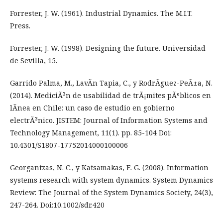
Forrester, J. W. (1961). Industrial Dynamics. The M.I.T.
Press.
Forrester, J. W. (1998). Designing the future. Universidad
de Sevilla, 15.
Garrido Palma, M., LavÃ­n Tapia, C., y RodrÃ­guez-PeÃ±a, N.
(2014). MediciÃ³n de usabilidad de trÃ¡mites pÃºblicos en
lÃ­nea en Chile: un caso de estudio en gobierno
electrÃ³nico. JISTEM: Journal of Information Systems and
Technology Management, 11(1). pp. 85-104 Doi:
10.4301/S1807-17752014000100006
Georgantzas, N. C., y Katsamakas, E. G. (2008). Information
systems research with system dynamics. System Dynamics
Review: The Journal of the System Dynamics Society, 24(3),
247-264. Doi:10.1002/sdr.420