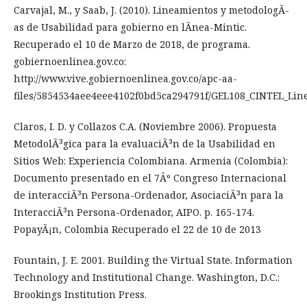
Carvajal, M., y Saab, J. (2010). Lineamientos y metodologÃ­
as de Usabilidad para gobierno en lÃ­nea-Mintic.
Recuperado el 10 de Marzo de 2018, de programa.
gobiernoenlinea.gov.co:
http://www.vive.gobiernoenlinea.gov.co/apc-aa-
files/5854534aee4eee4102f0bd5ca294791f/GEL108_CINTEL_Lin
Claros, I. D. y Collazos C.A. (Noviembre 2006). Propuesta
MetodolÃ³gica para la evaluaciÃ³n de la Usabilidad en
Sitios Web: Experiencia Colombiana. Armenia (Colombia):
Documento presentado en el 7Âº Congreso Internacional
de interacciÃ³n Persona-Ordenador, AsociaciÃ³n para la
InteracciÃ³n Persona-Ordenador, AIPO. p. 165-174.
PopayÃ¡n, Colombia Recuperado el 22 de 10 de 2013
Fountain, J. E. 2001. Building the Virtual State. Information
Technology and Institutional Change. Washington, D.C.:
Brookings Institution Press.