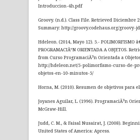
Introduccion-4h.pdf
Groovy. (n.d.). Class File. Retrieved Diciembre
Summary: http://groovy.codehaus.org/groovy-jdk
Hdeleon. (2014, Mayo 12). 5.- POLIMORFISMO 
PROGRAMACIÃ“N ORIENTADA A OBJETOS. Retriev
from Curso ProgramaciÃ³n Orientada a Objeto
http://hdeleon.net/5-polimorfismo-curso-de-p
objetos-en-10-minutos-5/
Horna, M. (2010). Resumen de objetivos para el 
Joyanes Aguilar, L. (1996). ProgramaciÃ³n Orie
McGraw-Hill.
Judd, C. M., & Faisal Nusairat, J. (2008). Begin
United States of America: Apress.