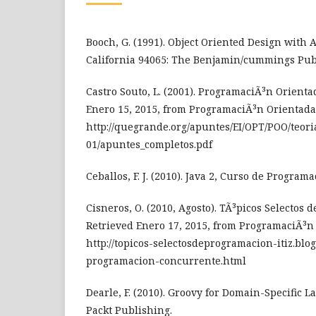
Booch, G. (1991). Object Oriented Design with 
California 94065: The Benjamin/cummings Pub
Castro Souto, L. (2001). ProgramaciÃ³n Orienta
Enero 15, 2015, from ProgramaciÃ³n Orientada 
http://quegrande.org/apuntes/EI/OPT/POO/teori
01/apuntes_completos.pdf
Ceballos, F. J. (2010). Java 2, Curso de Progra
Cisneros, O. (2010, Agosto). TÃ³picos Selectos 
Retrieved Enero 17, 2015, from ProgramaciÃ³n
http://topicos-selectosdeprogramacion-itiz.blo
programacion-concurrente.html
Dearle, F. (2010). Groovy for Domain-Specific
Packt Publishing.