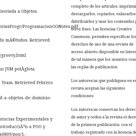
completo de los artículos, imprimir
ientada a Objetos.
descargarlos, copiarlos, enlazarlos
distribuirlos y usar los contenidos
mientasProgr/ProgramacionOONotes.pdf
otros fines. Las licencias Creative
Cummons, permiten especificar lo
ndo mÃ©todos. Retrieved
derechos de uso de una revista de
acceso abierto disponible en Inter
/groovy.html
de tal manera que los usuarios co
las reglas de publicación.
un JVM polÃ­glota.
Los autores/as que publiquen en e
e Team. Retrieved Febrero
revista aceptan las siguientes
condiciones:
ad-a-objetos-de-dominio-
Los autores/as conservan los dere
de autor y ceden a la revista el der
Ciencias Experimentales y
de la primera publicación, con el
 IntroducciÃ³n a POO y
trabajo registrado con la licencia d
a0809/poo/1.-