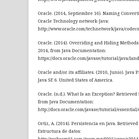
Oracle. (2014, Septiembre 16). Naming Convert
Oracle Technology network-Java:
http://www.oracle.com/technetwork/java/codec
Oracle. (2014). Overriding and Hiding Methods
2014, from Java Documentation:
https://docs.oracle.com/javase/tutorial/java/Ian
Oracle and/or its affiliates. (2010, Junio). Ja
Java SE 6. United States of America.
Oracle. (n.d.). What Is an Exception? Retrieved
from Java Documentation:
http://docs.oracle.com/javase/tutorial/essential
Ortiz, A. (2014). Persistencia en Java. Retrieve
Estructura de datos:
http://webcem01.cem.itesm.mx:8005/apps/s20141