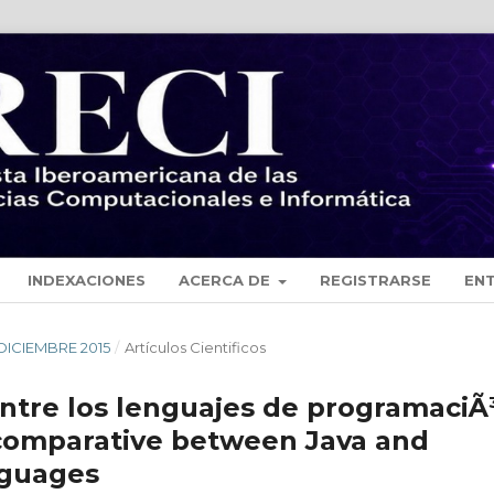
INDEXACIONES
ACERCA DE
REGISTRARSE
EN
- DICIEMBRE 2015
/
Artículos Cientificos
entre los lenguajes de programaciÃ
c comparative between Java and
nguages