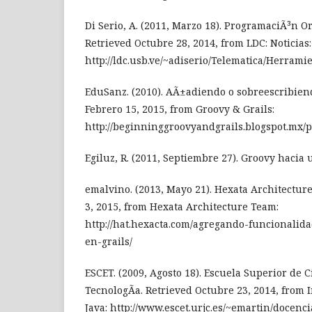
Di Serio, A. (2011, Marzo 18). ProgramaciÃ³n Or
Retrieved Octubre 28, 2014, from LDC: Noticias:
http://ldc.usb.ve/~adiserio/Telematica/Herra
EduSanz. (2010). AÃ±adiendo o sobreescribie
Febrero 15, 2015, from Groovy & Grails:
http://beginninggroovyandgrails.blogspot.mx/p
Egiluz, R. (2011, Septiembre 27). Groovy hacia 
emalvino. (2013, Mayo 21). Hexata Architectur
3, 2015, from Hexata Architecture Team:
http://hat.hexacta.com/agregando-funcionalid
en-grails/
ESCET. (2009, Agosto 18). Escuela Superior de 
TecnologÃ­a. Retrieved Octubre 23, 2014, from
Java: http://www.escet.urjc.es/~emartin/docenci