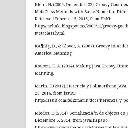
Klein, H. (2009, Diciembre 22). Groovy Goodne
MetaClass Methods with Same Name but Diffe
Retrieved Febrero 15, 2015, from HaKi:
http://mrhaki.blogspot.mx/2009/12/groovy-goo
metaclass.html
KÃ¶nig, D., & Glover, A. (2007). Groovy in Actio
America: Manning.
Kousen, K. A. (2014). Making Java Groovy. Unite
Manning.
Marin, F. (2012). Herencia y Polimorfismo JAVA
25, 2014, from issuu:
http://issuu.com/felixmarin/docs/herencia_y_p
Miedes, E. (2014). SerializaciÃ³n de objetos en 
Diciembre 3, 2014, from javaHispano:
http://www.javahispano.org/storage/contenidos/