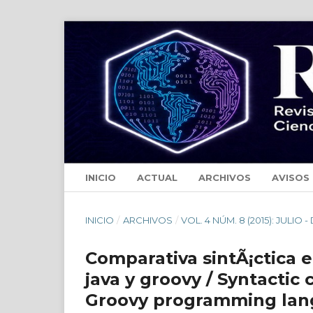
INICIO
ACTUAL
ARCHIVOS
AVISOS
INICIO
/
ARCHIVOS
/
VOL. 4 NÚM. 8 (2015): JULIO 
Comparativa sintÃ¡ctica 
java y groovy / Syntacti
Groovy programming la