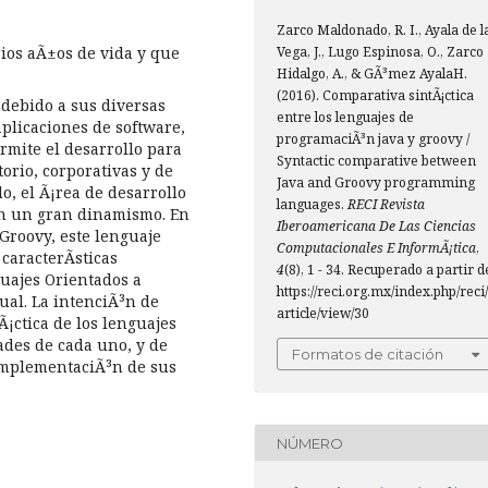
Zarco Maldonado, R. I., Ayala de l
ios aÃ±os de vida y que
Vega, J., Lugo Espinosa, O., Zarco
Hidalgo, A., & GÃ³mez AyalaH.
(2016). Comparativa sintÃ¡ctica
debido a sus diversas
entre los lenguajes de
aplicaciones de software,
programaciÃ³n java y groovy /
ermite el desarrollo para
Syntactic comparative between
torio, corporativas y de
Java and Groovy programming
o, el Ã¡rea de desarrollo
languages.
RECI Revista
n un gran dinamismo. En
Iberoamericana De Las Ciencias
Groovy, este lenguaje
Computacionales E InformÃ¡tica
,
caracterÃ­sticas
4
(8), 1 - 34. Recuperado a partir d
uajes Orientados a
https://reci.org.mx/index.php/reci/
ual. La intenciÃ³n de
article/view/30
Ã¡ctica de los lenguajes
ades de cada uno, y de
Formatos de citación
 implementaciÃ³n de sus
NÚMERO