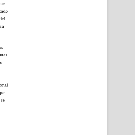
que
icado
del
 en
os
ntes
no
ional
que
 se