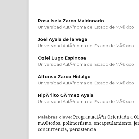
Rosa Isela Zarco Maldonado
Universidad AutÃ³noma del Estado de MÃ©xico
Joel Ayala de la Vega
Universidad AutÃ³noma del Estado de MÃ©xico
Oziel Lugo Espinosa
Universidad AutÃ³noma del Estado de MÃ©xico
Alfonso Zarco Hidalgo
Universidad AutÃ³noma del Estado de MÃ©xico
HipÃ³lito GÃ³mez Ayala
Universidad AutÃ³noma del Estado de MÃ©xico
ProgramaciÃ³n Orientada a Ob
Palabras clave:
mÃ©todos, polimorfismo, encapsulamiento, jera
concurrencia, persistencia