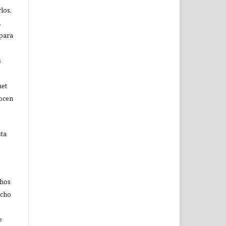
los,
,
 para
s
net
nocen
sta
chos
echo
e