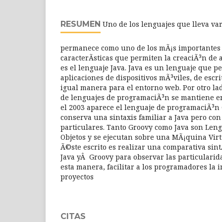
RESUMEN
Uno de los lenguajes que lleva var
permanece como uno de los mÃ¡s importantes 
caracterÃ­sticas que permiten la creaciÃ³n de 
es el lenguaje Java. Java es un lenguaje que p
aplicaciones de dispositivos mÃ³viles, de escri
igual manera para el entorno web. Por otro lad
de lenguajes de programaciÃ³n se mantiene e
el 2003 aparece el lenguaje de programaciÃ³n 
conserva una sintaxis familiar a Java pero con 
particulares. Tanto Groovy como Java son Leng
Objetos y se ejecutan sobre una MÃ¡quina Virt
Ã©ste escrito es realizar una comparativa sint
Java yÂ Groovy para observar las particularid
esta manera, facilitar a los programadores la
proyectos
CITAS