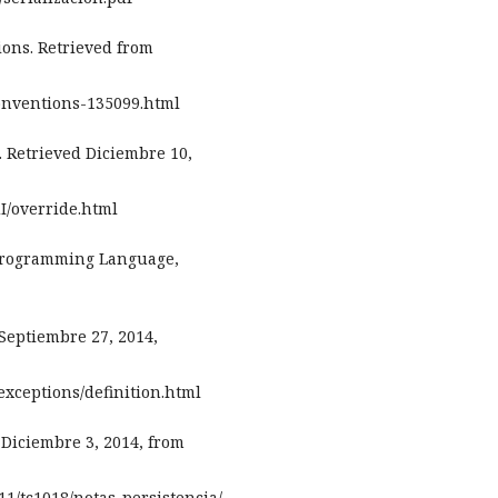
ions. Retrieved from
onventions-135099.html
. Retrieved Diciembre 10,
dI/override.html
va Programming Language,
 Septiembre 27, 2014,
/exceptions/definition.html
d Diciembre 3, 2014, from
1/tc1018/notas_persistencia/