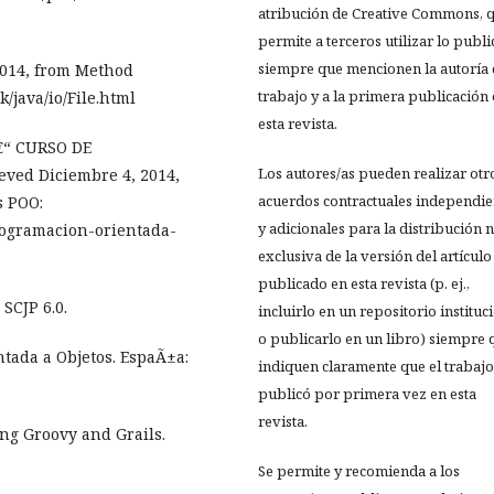
atribución de Creative Commons, 
permite a terceros utilizar lo publ
siempre que mencionen la autoría 
 2014, from Method
trabajo y a la primera publicación
/java/io/File.html
esta revista.
â€“ CURSO DE
Los autores/as pueden realizar otr
ed Diciembre 4, 2014,
acuerdos contractuales independie
s POO:
y adicionales para la distribución 
rogramacion-orientada-
exclusiva de la versión del artículo
publicado en esta revista (p. ej.,
SCJP 6.0.
incluirlo en un repositorio instituc
o publicarlo en un libro) siempre 
ntada a Objetos. EspaÃ±a:
indiquen claramente que el trabajo
publicó por primera vez en esta
revista.
ning Groovy and Grails.
Se permite y recomienda a los