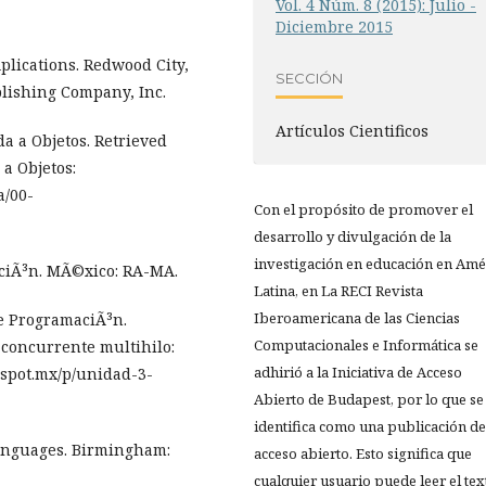
Vol. 4 Núm. 8 (2015): Julio -
Diciembre 2015
Aplications. Redwood City,
SECCIÓN
lishing Company, Inc.
Artículos Cientificos
da a Objetos. Retrieved
a Objetos:
a/00-
Con el propósito de promover el
desarrollo y divulgación de la
investigación en educación en Amé
maciÃ³n. MÃ©xico: RA-MA.
Latina, en La RECI Revista
Iberoamericana de las Ciencias
de ProgramaciÃ³n.
Computacionales e Informática se
 concurrente multihilo:
adhirió a la Iniciativa de Acceso
gspot.mx/p/unidad-3-
Abierto de Budapest, por lo que se
identifica como una publicación de
 Languages. Birmingham:
acceso abierto. Esto significa que
cualquier usuario puede leer el tex