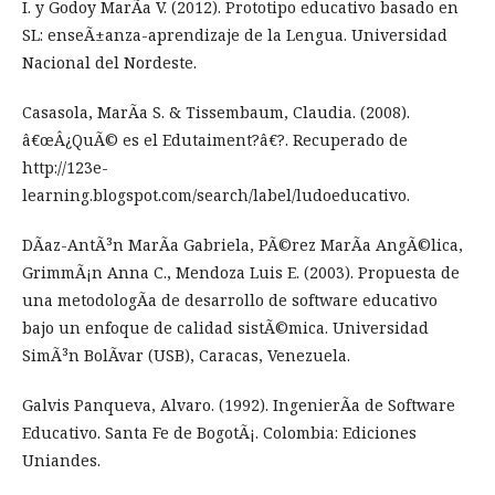
I. y Godoy MarÃ­a V. (2012). Prototipo educativo basado en
SL: enseÃ±anza-aprendizaje de la Lengua. Universidad
Nacional del Nordeste.
Casasola, MarÃ­a S. & Tissembaum, Claudia. (2008).
â€œÂ¿QuÃ© es el Edutaiment?â€?. Recuperado de
http://123e-
learning.blogspot.com/search/label/ludoeducativo.
DÃ­az-AntÃ³n MarÃ­a Gabriela, PÃ©rez MarÃ­a AngÃ©lica,
GrimmÃ¡n Anna C., Mendoza Luis E. (2003). Propuesta de
una metodologÃ­a de desarrollo de software educativo
bajo un enfoque de calidad sistÃ©mica. Universidad
SimÃ³n BolÃ­var (USB), Caracas, Venezuela.
Galvis Panqueva, Alvaro. (1992). IngenierÃ­a de Software
Educativo. Santa Fe de BogotÃ¡. Colombia: Ediciones
Uniandes.