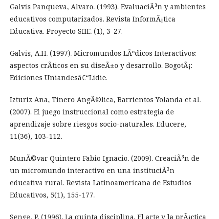
Galvis Panqueva, Alvaro. (1993). EvaluaciÃ³n y ambientes
educativos computarizados. Revista InformÃ¡tica
Educativa. Proyecto SIIE. (1), 3-27.
Galvis, A.H. (1997). Micromundos LÃºdicos Interactivos:
aspectos crÃ­ticos en su diseÃ±o y desarrollo. BogotÃ¡:
Ediciones Uniandesâ€“Lidie.
Izturiz Ana, Tinero AngÃ©lica, Barrientos Yolanda et al.
(2007). El juego instruccional como estrategia de
aprendizaje sobre riesgos socio-naturales. Educere,
11(36), 103-112.
MunÃ©var Quintero Fabio Ignacio. (2009). CreaciÃ³n de
un micromundo interactivo en una instituciÃ³n
educativa rural. Revista Latinoamericana de Estudios
Educativos, 5(1), 155-177.
Senge, P. (1996). La quinta disciplina. El arte y la prÃ¡ctica