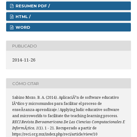
RESUMEN PDF /
HTML /
WORD
PUBLICADO
2014-11-26
CÓMO CITAR
Sabino Moxo, B. A. (2014). AplicaciÃ³n de software educativo
lÃºdico y micromundos para facilitar el proceso de
enseÃ±anza-aprendizaje / Applying ludic educative software
and microworlds to facilitate the teaching-learning process.
RECI Revista Iberoamericana De Las Ciencias Computacionales E
InformÃ¡tica
,
1
(1), 1 - 21. Recuperado a partir de
https://reci.org.mx/index.php/reci/article/view/10