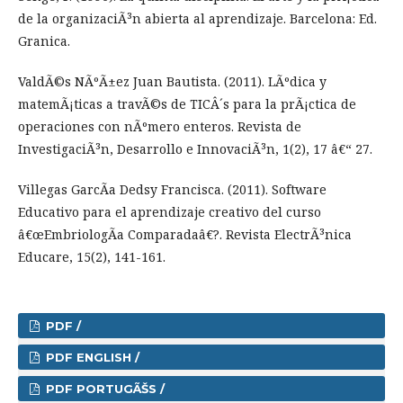
de la organizaciÃ³n abierta al aprendizaje. Barcelona: Ed.
Granica.
ValdÃ©s NÃºÃ±ez Juan Bautista. (2011). LÃºdica y
matemÃ¡ticas a travÃ©s de TICÂ´s para la prÃ¡ctica de
operaciones con nÃºmero enteros. Revista de
InvestigaciÃ³n, Desarrollo e InnovaciÃ³n, 1(2), 17 â€“ 27.
Villegas GarcÃ­a Dedsy Francisca. (2011). Software
Educativo para el aprendizaje creativo del curso
â€œEmbriologÃ­a Comparadaâ€?. Revista ElectrÃ³nica
Educare, 15(2), 141-161.
PDF /
PDF ENGLISH /
PDF PORTUGÃŠS /