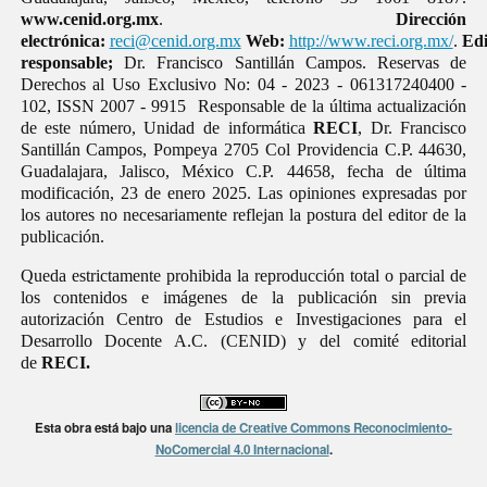
www.cenid.org.mx
.
Dirección
electrónica:
reci@cenid.org.mx
Web:
http://www.reci.org.mx/
.
Edi
responsable;
Dr. Francisco Santillán Campos. Reservas de
Derechos al Uso Exclusivo No: 04 - 2023 - 061317240400 -
102, ISSN 2007 - 9915 Responsable de la última actualización
de este número, Unidad de informática
RECI
, Dr. Francisco
Santillán Campos, Pompeya 2705 Col Providencia C.P. 44630,
Guadalajara, Jalisco, México C.P. 44658, fecha de última
modificación, 23 de enero 2025. Las opiniones expresadas por
los autores no necesariamente reflejan la postura del editor de la
publicación.
Queda estrictamente prohibida la reproducción total o parcial de
los contenidos e imágenes de la publicación sin previa
autorización Centro de Estudios e Investigaciones para el
Desarrollo Docente A.C. (CENID) y del comité editorial
de
RECI.
Esta obra está bajo una
licencia de Creative Commons Reconocimiento-
NoComercial 4.0 Internacional
.