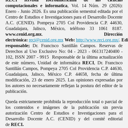
computacionales e informatica
, Vol. 14 Núm. 29 (2026):
Enero - Junio 2026. Es una publicación semestral editada por el
Centro de Estudios e Investigaciones para el Desarrollo Docente
A.C. (CENID). Pompeya 2705 Col Providencia C.P. 44630,
Guadalajara, Jalisco, México, teléfono 33 1061 8187.
www.cenid.org.mx
.
Dirección
electrónica:
reci@cenid.org.mx
Web:
http://www.reci.org.mx/
.
Edi
responsable;
Dr. Francisco Santillán Campos. Reservas de
Derechos al Uso Exclusivo No: 04 - 2023 - 061317240400 -
102, ISSN 2007 - 9915 Responsable de la última actualización
de este número, Unidad de informática
RECI
, Dr. Francisco
Santillán Campos, Pompeya 2705 Col Providencia C.P. 44630,
Guadalajara, Jalisco, México C.P. 44658, fecha de última
modificación, 23 de enero 2025. Las opiniones expresadas por
los autores no necesariamente reflejan la postura del editor de la
publicación.
Queda estrictamente prohibida la reproducción total o parcial de
los contenidos e imágenes de la publicación sin previa
autorización Centro de Estudios e Investigaciones para el
Desarrollo Docente A.C. (CENID) y del comité editorial
de
RECI.