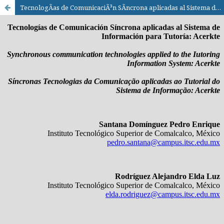
TecnologÃ­as de ComunicaciÃ³n SÃ­ncrona aplicadas al Sistema de InformaciÃ³n para TutorÃ­a: Acerkte / Synchronous communication technologies applied to the Iutoring Information System: Acerkte