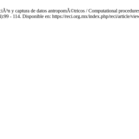
iÃ³n y captura de datos antropomÃ©tricos / Computational procedures 
:99 - 114. Disponible en: https://reci.org.mx/index.php/reci/article/vie