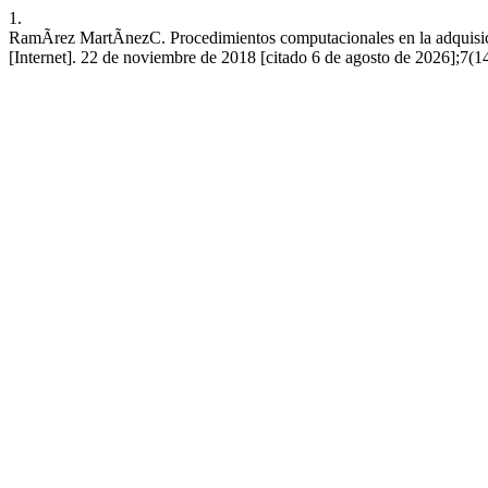
1.
RamÃ­rez MartÃ­nezC. Procedimientos computacionales en la adquisic
[Internet]. 22 de noviembre de 2018 [citado 6 de agosto de 2026];7(14)