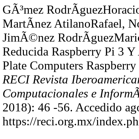
GÃ³mez RodrÃ­guezHoracio
MartÃ­nez AtilanoRafael, N
JimÃ©nez RodrÃ­guezMaric
Reducida Raspberry Pi 3 Y
Plate Computers Raspberry 
RECI Revista Iberoamerican
Computacionales e InformÃ
2018): 46 -56. Accedido ag
https://reci.org.mx/index.ph