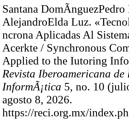
Santana DomÃ­nguezPedro E
AlejandroElda Luz. «Tecn
ncrona Aplicadas Al Sistem
Acerkte / Synchronous Com
Applied to the Iutoring In
Revista Iberoamericana de 
InformÃ¡tica
5, no. 10 (jul
agosto 8, 2026.
https://reci.org.mx/index.ph