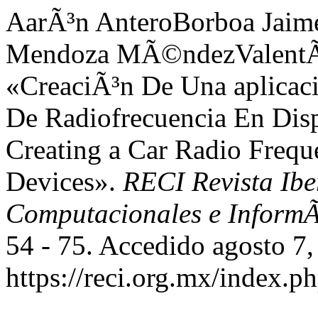
AarÃ³n AnteroBorboa Jaim
Mendoza MÃ©ndezValentÃ­n 
«CreaciÃ³n De Una aplicac
De Radiofrecuencia En Dis
Creating a Car Radio Frequ
Devices».
RECI Revista Ibe
Computacionales e InformÃ
54 - 75. Accedido agosto 7,
https://reci.org.mx/index.ph