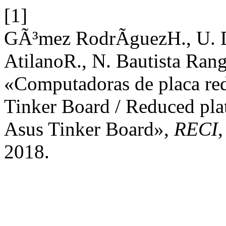
[1]
GÃ³mez RodrÃ­guezH., U. 
AtilanoR., N. Bautista Ra
«Computadoras de placa red
Tinker Board / Reduced pla
Asus Tinker Board»,
RECI
,
2018.