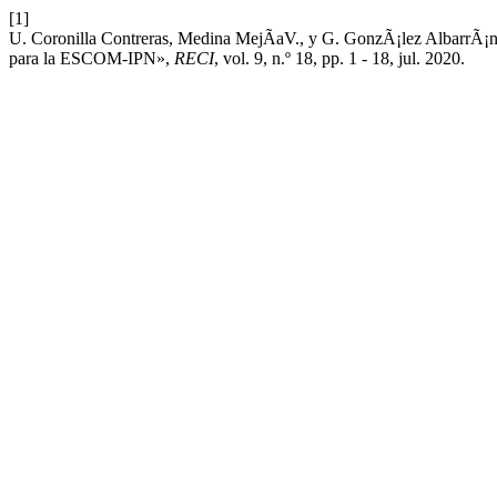
[1]
U. Coronilla Contreras, Medina MejÃ­aV., y G. GonzÃ¡lez AlbarrÃ¡n
para la ESCOM-IPN»,
RECI
, vol. 9, n.º 18, pp. 1 - 18, jul. 2020.