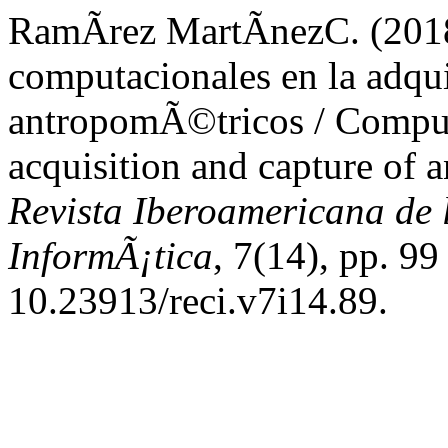
RamÃ­rez MartÃ­nezC. (201
computacionales en la adqui
antropomÃ©tricos / Computa
acquisition and capture of 
Revista Iberoamericana de 
InformÃ¡tica
, 7(14), pp. 99
10.23913/reci.v7i14.89.