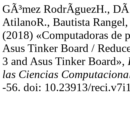
GÃ³mez RodrÃ­guezH., DÃ¡
AtilanoR., Bautista Range
(2018) «Computadoras de pl
Asus Tinker Board / Reduce
3 and Asus Tinker Board»,
las Ciencias Computacional
-56. doi: 10.23913/reci.v7i