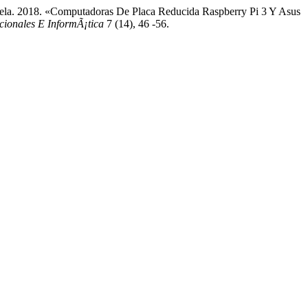
la. 2018. «Computadoras De Placa Reducida Raspberry Pi 3 Y Asus
ionales E InformÃ¡tica
7 (14), 46 -56.