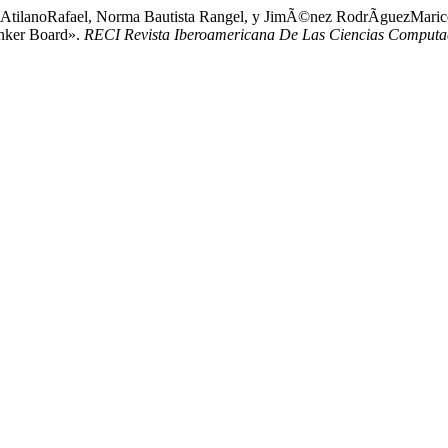
tilanoRafael, Norma Bautista Rangel, y JimÃ©nez RodrÃ­guezMarice
inker Board».
RECI Revista Iberoamericana De Las Ciencias Computac