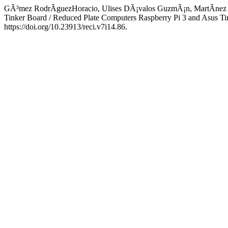
GÃ³mez RodrÃ­guezHoracio, Ulises DÃ¡valos GuzmÃ¡n, MartÃ­nez A
Tinker Board / Reduced Plate Computers Raspberry Pi 3 and Asus T
https://doi.org/10.23913/reci.v7i14.86.