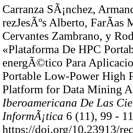
Carranza SÃ¡nchez, Arman
rezJesÃºs Alberto, FarÃ­as
Cervantes Zambrano, y Rod
«Plataforma De HPC Porta
energÃ©tico Para Aplicacio
Portable Low-Power High 
Platform for Data Mining A
Iberoamericana De Las Cie
InformÃ¡tica
6 (11), 99 - 1
https://doi.org/10.23913/re