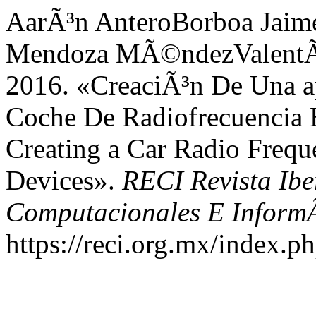
AarÃ³n AnteroBorboa Jaim
Mendoza MÃ©ndezValentÃ­n 
2016. «CreaciÃ³n De Una a
Coche De Radiofrecuencia 
Creating a Car Radio Frequ
Devices».
RECI Revista Ib
Computacionales E InformÃ
https://reci.org.mx/index.ph