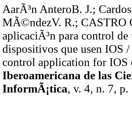
AarÃ³n AnteroB. J.; Card
MÃ©ndezV. R.; CASTRO GI
aplicaciÃ³n para control de
dispositivos que usen IOS /
control application for IOS
Iberoamericana de las Ci
InformÃ¡tica
, v. 4, n. 7, p