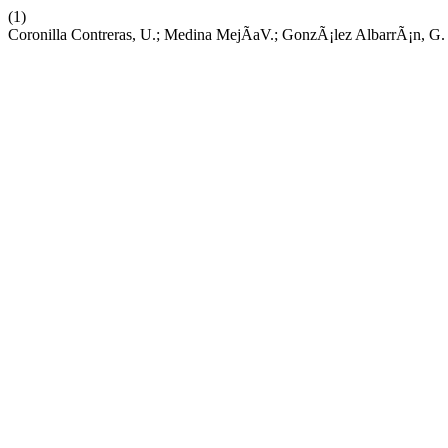
(1)
Coronilla Contreras, U.; Medina MejÃ­aV.; GonzÃ¡lez AlbarrÃ¡n,