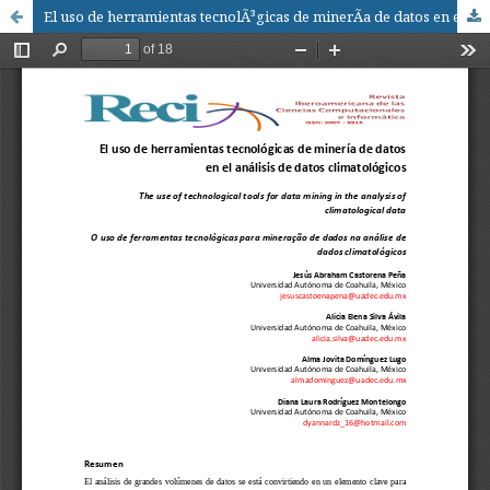
El uso de herramientas tecnolÃ³gicas de minerÃ­a de datos en el anÃ¡lisis de datos climatolÃ³gicos / The use of technological tools for data mining in the analysis of climatological data